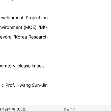
경공학과 355호
오늘:
171